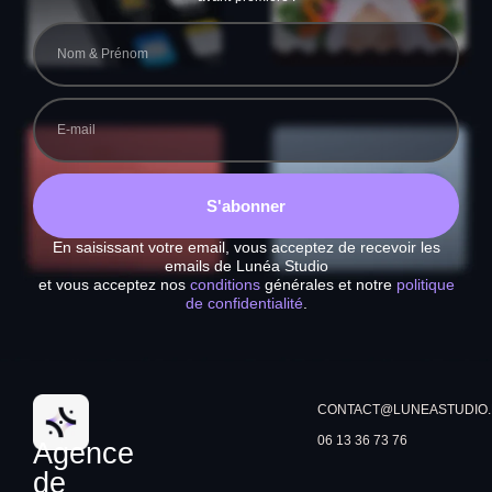
S'abonner
En saisissant votre email, vous acceptez de recevoir les
emails de Lunéa Studio
et vous acceptez nos
conditions
générales et notre
politique
de confidentialité
.
CONTACT@LUNEASTUDIO.
06 13 36 73 76
Agence
de