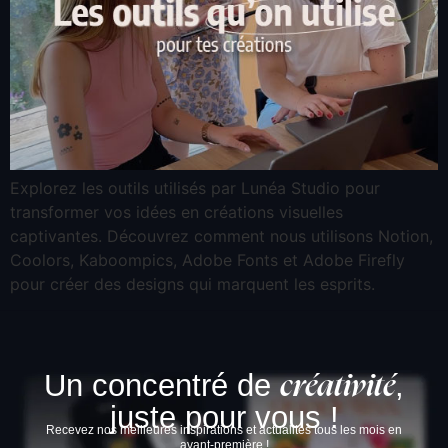
Explorez les outils utilisés par Lunéa Studio pour
transformer vos idées en créations visuelles
captivantes. Découvrez comment nous utilisons Notion,
Coolors, Kaboompics, Adobe Fonts et Adobe Firefly
pour créer des designs qui marquent les esprits.
Un concentré de
,
créativité
juste pour vous !
Recevez nos meilleures inspirations et actualités tous les mois en
avant-première !