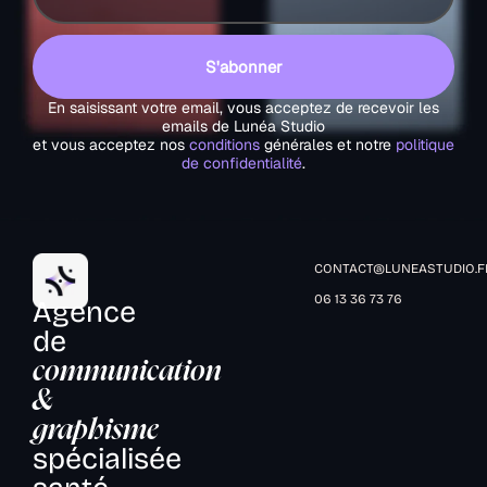
S'abonner
En saisissant votre email, vous acceptez de recevoir les
emails de Lunéa Studio
et vous acceptez nos
conditions
générales et notre
politique
de confidentialité
.
CONTACT@LUNEASTUDIO.F
06 13 36 73 76
Agence
de
communication
&
graphisme
spécialisée