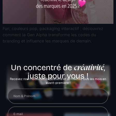
Fun, couleurs pop, packaging interactif : découvrez
comment la Gen Alpha transforme les codes du
branding et influence les marques de demain.
Un concentré de
,
créativité
juste pour vous !
Recevez nos meilleures inspirations et actualités tous les mois en
avant-première !