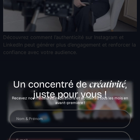
Découvrez comment l’authenticité sur Instagram et
LinkedIn peut générer plus d’engagement et renforcer la
confiance avec votre audience.
Un concentré de
,
créativité
juste pour vous !
Recevez nos meilleures inspirations et actualités tous les mois en
avant-première !