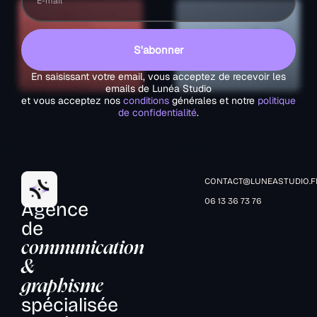
S'abonner
En saisissant votre email, vous acceptez de recevoir les
emails de Lunéa Studio
et vous acceptez nos
conditions
générales et notre
politique
de confidentialité
.
CONTACT@LUNEASTUDIO.F
06 13 36 73 76
Agence
de
communication
&
graphisme
spécialisée