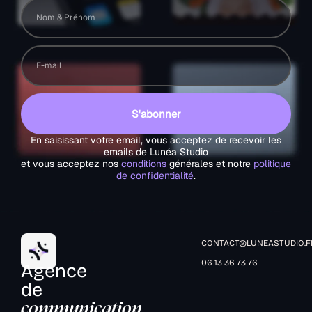
S'abonner
En saisissant votre email, vous acceptez de recevoir les
emails de Lunéa Studio
et vous acceptez nos
conditions
générales et notre
politique
de confidentialité
.
CONTACT@LUNEASTUDIO.F
06 13 36 73 76
Agence
de
communication