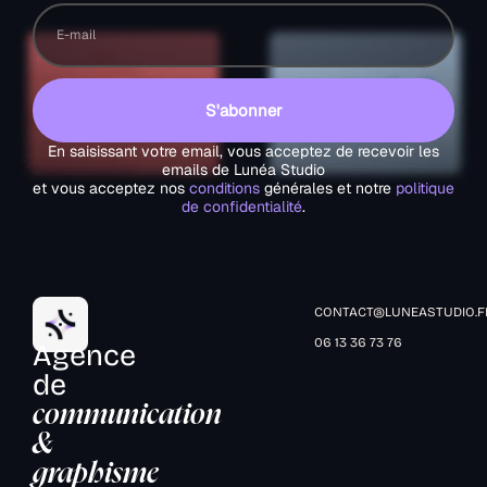
S'abonner
En saisissant votre email, vous acceptez de recevoir les
emails de Lunéa Studio
et vous acceptez nos
conditions
générales et notre
politique
de confidentialité
.
CONTACT@LUNEASTUDIO.F
06 13 36 73 76
Agence
de
communication
&
graphisme