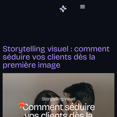
ABONNEMENT GRAPHIQUE
Étiquette :
design
émotionnel
Storytelling visuel : comment
séduire vos clients dès la
première image