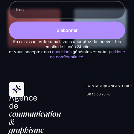
S'abonner
En saisissant votre email, vous acceptez de recevoir les
emails de Lunéa Studio
et vous acceptez nos
conditions
générales et notre
politique
de confidentialité
.
CONTACT@LUNEASTUDIO.F
06 13 36 73 76
Agence
de
communication
&
graphisme