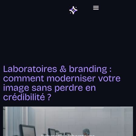
ABONNEMENT GRAPHIQUE
Étiquette :
communication
dermocosmétique
Laboratoires & branding :
comment moderniser votre
image sans perdre en
crédibilité ?