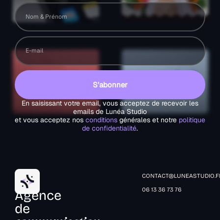
S'abonner
En saisissant votre email, vous acceptez de recevoir les
emails de Lunéa Studio
et vous acceptez nos
conditions
générales et notre
politique
de confidentialité
.
CONTACT@LUNEASTUDIO.F
06 13 36 73 76
Agence
de