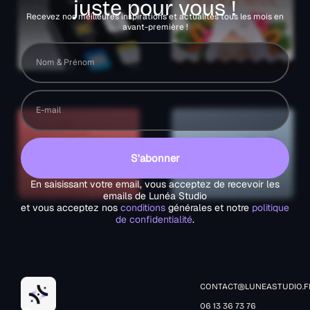
juste pour vous !
Recevez nos meilleures inspirations et actualités tous les mois en
avant-première !
S'abonner
En saisissant votre email, vous acceptez de recevoir les
emails de Lunéa Studio
et vous acceptez nos
conditions
générales et notre
politique
de confidentialité
.
CONTACT@LUNEASTUDIO.F
06 13 36 73 76