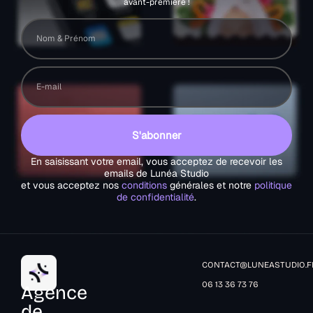
avant-première !
S'abonner
En saisissant votre email, vous acceptez de recevoir les
emails de Lunéa Studio
et vous acceptez nos
conditions
générales et notre
politique
de confidentialité
.
CONTACT@LUNEASTUDIO.F
06 13 36 73 76
Agence
de