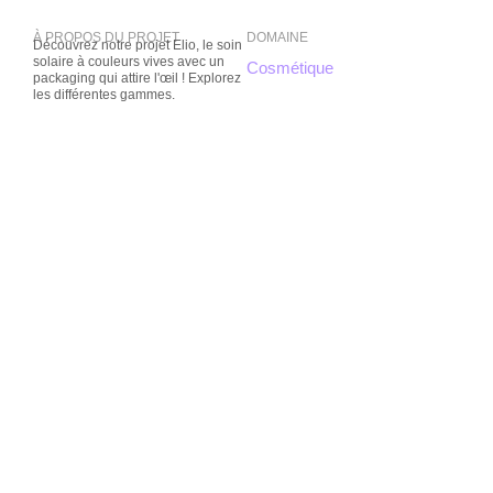
À PROPOS DU PROJET
DOMAINE
Découvrez notre projet Elio, le soin
solaire à couleurs vives avec un
Cosmétique
packaging qui attire l'œil ! Explorez
les différentes gammes.