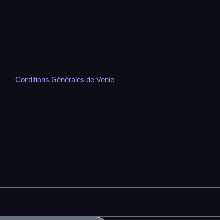
|
Conditions Générales de Vente
 de
, j
créativité
vant-première !