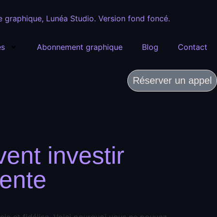
es
Abonnement graphique
Blog
Contact
Réserver un appel
ent investir
rente
cie et fidélise. Voici pourquoi vous ne pouvez