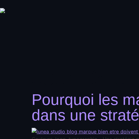
Jour :
2 jui
Pourquoi les ma
dans une strat
Couleurs, logo, typographie… Une stratégie gr