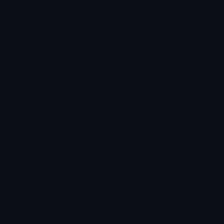
mmunication
écialisée sant