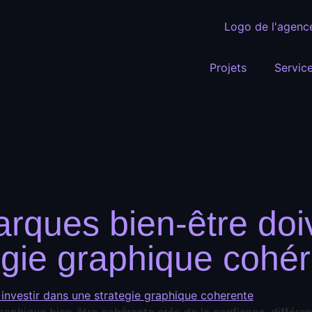
Projets
Servic
llet 2025
rques bien-être doiv
égie graphique cohé
aphique bien-être cohérente crée de la confiance, différen