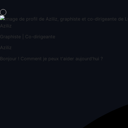
Aziliz
Graphiste | Co-dirigeante
Aziliz
Bonjour ! Comment je peux t'aider aujourd'hui ?