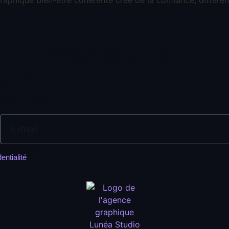
 de
,
créativité
s !
vant-première !
Lunéa Studio
entialité
.