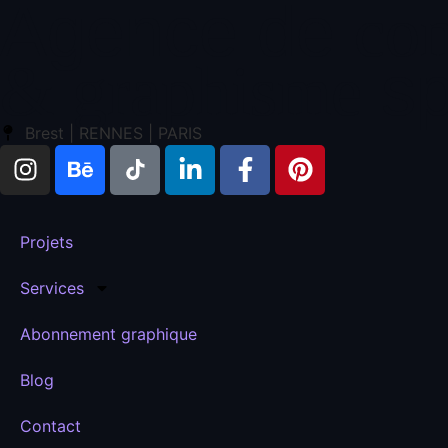
Agence de
co
sp
& graphisme
Brest | RENNES | PARIS
Projets
Services
Abonnement graphique
Blog
Contact